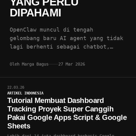
YANG PERLU
DIPAHAMI
OpenClaw muncul di tengah
gelombang baru AI agent yang tidak
lagi berhenti sebagai chatbot,
melainkan mulai bergerak lintas
channel, dari dashboard ke
Oleh Marga Bagus
27 Mar 2026
WhatsApp, dari Telegram…
22.03.26
ARTIKEL INDONESIA
Tutorial Membuat Dashboard
Tracking Proyek Super Canggih
Pakai Google Apps Script & Google
Sheets