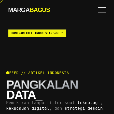
MARGA
BAGUS
Skip to content
HOME
»
ARTIKEL INDONESIA
»
PAGE 2
FEED // ARTIKEL INDONESIA
PANGKALAN
DATA_
Pemikiran tanpa filter soal
teknologi
,
kekacauan digital
, dan
strategi desain
.