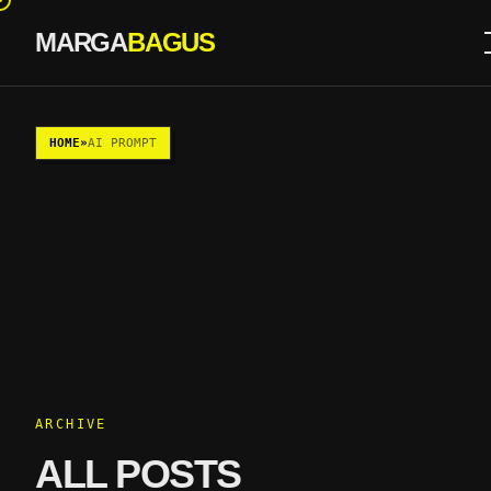
MARGA
BAGUS
Skip to content
HOME
»
AI PROMPT
ARCHIVE
ALL POSTS