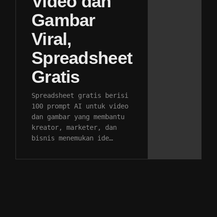
Video dan
Gambar
Viral,
Spreadsheet
Gratis
Spreadsheet gratis berisi
100 prompt AI untuk video
dan gambar yang membantu
kreator, marketer, dan
bisnis menemukan ide…