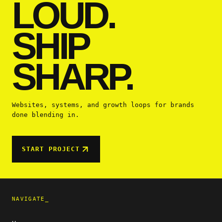
LOUD.
SHIP
SHARP.
Websites, systems, and growth loops for brands
done blending in.
START PROJECT
NAVIGATE_