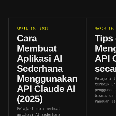
APRIL 16, 2025
MARCH 19,
Cara
Tips 
Membuat
Men
Aplikasi AI
API 
Sederhana
secar
Menggunakan
Pelajari t
terbaik un
API Claude AI
penggunaan
(2025)
bisnis dan
Panduan le
Pelajari cara membuat
aplikasi AI sederhana