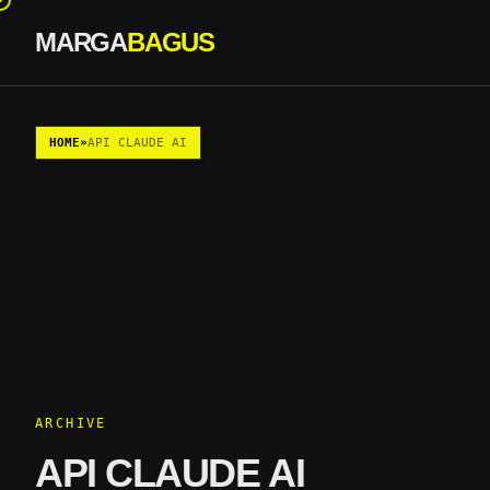
MARGA
BAGUS
Skip to content
HOME
»
API CLAUDE AI
ARCHIVE
API CLAUDE AI