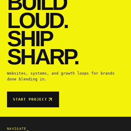
BUILD
LOUD.
SHIP
SHARP.
Websites, systems, and growth loops for brands
done blending in.
START PROJECT
NAVIGATE_