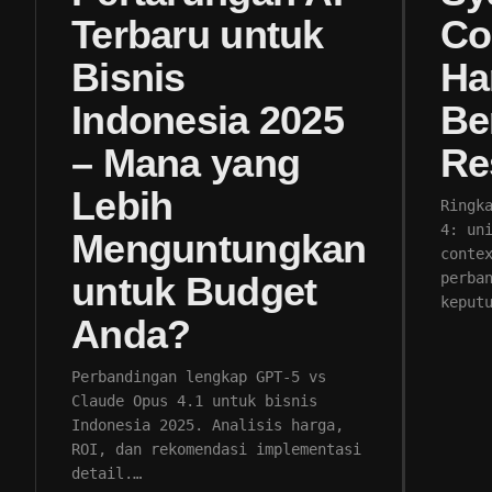
Terbaru untuk
Co
Bisnis
Ha
Indonesia 2025
Be
– Mana yang
Re
Lebih
Ringk
4: un
Menguntungkan
conte
untuk Budget
perba
keput
Anda?
Perbandingan lengkap GPT-5 vs
Claude Opus 4.1 untuk bisnis
Indonesia 2025. Analisis harga,
ROI, dan rekomendasi implementasi
detail.…