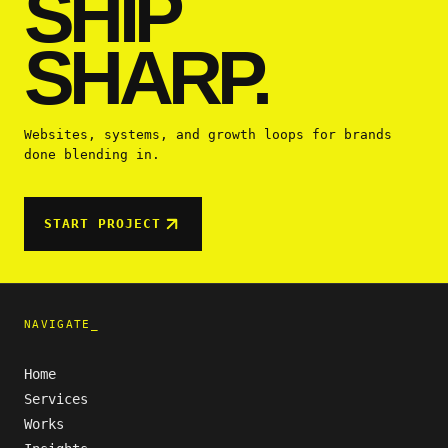
SHIP
SHARP.
Websites, systems, and growth loops for brands
done blending in.
START PROJECT
NAVIGATE_
Home
Services
Works