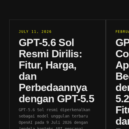
JULY 11, 2026
FEBRU
GPT-5.6 Sol
GP
Resmi Dirilis:
Co
Fitur, Harga,
Ap
dan
Be
Perbedaannya
de
dengan GPT-5.5
5.
Fit
GPT-5.6 Sol resmi diperkenalkan
sebagai model unggulan terbaru
da
OpenAI pada 9 Juli 2026 dengan
jendela konteks API mencapai…