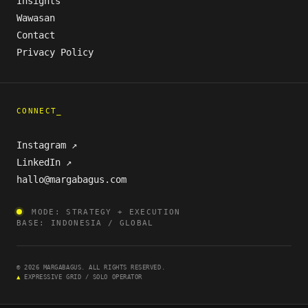
Insights
Wawasan
Contact
Privacy Policy
CONNECT_
Instagram ↗
LinkedIn ↗
hallo@margabagus.com
MODE: STRATEGY + EXECUTION
BASE: INDONESIA / GLOBAL
© 2026 MARGABAGUS. ALL RIGHTS RESERVED.
▲
EXPRESSIVE GRID / SOLO OPERATOR