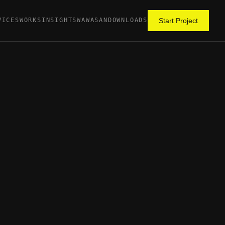
VICES
WORKS
INSIGHTS
WAWASAN
DOWNLOADS
Start Project