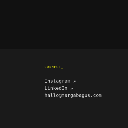
CONNECT_
Instagram ↗
LinkedIn ↗
hallo@margabagus.com