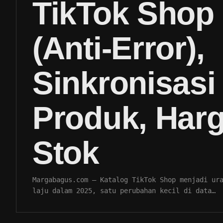
TikTok Shop
(Anti-Error),
Sinkronisasi
Produk, Harg
Stok
Margabagus.com – Katalog TikTok Shop menjadi ur
laju dalam 2025, satu perubahan kecil di data…