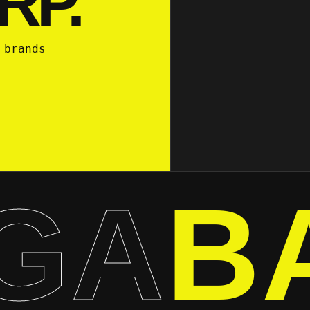
RP.
 brands
GA
B