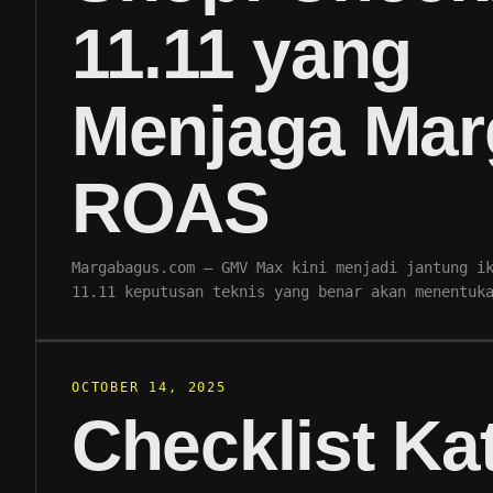
11.11 yang
Menjaga Mar
ROAS
Margabagus.com – GMV Max kini menjadi jantung i
11.11 keputusan teknis yang benar akan menentuk
OCTOBER 14, 2025
Checklist Ka