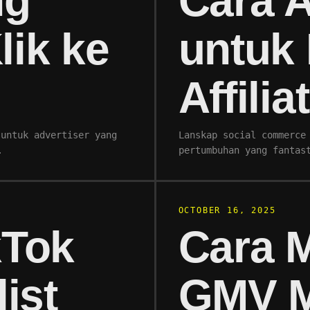
ng
Cara A
lik ke
untuk
Affilia
 untuk advertiser yang
Lanskap social commerce
…
pertumbuhan yang fantas
OCTOBER 16, 2025
kTok
Cara M
ist
GMV M