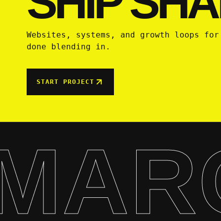
SHIP SHA
Websites, systems, and growth loops for
done blending in.
START PROJECT
MAR