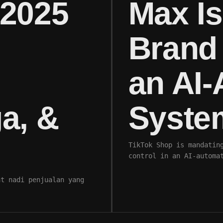
 2025
Max Is
Brand 
an AI
a, &
Syste
TikTok Shop is mandatin
control in an AI-automa
at nadi penjualan yang