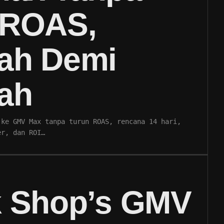
 ROAS,
ah Demi
ah
 ke GMV Max tanpa turun ROAS, rencana 14 hari,
er, dan ROI…
k Shop’s GMV