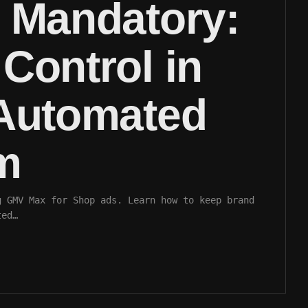
 Mandatory:
Control in
-Automated
m
g GMV Max for Shop ads. Learn how to keep brand
ted…