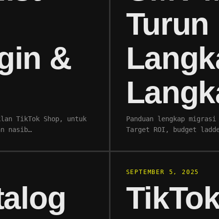
Turun
gin &
Langk
Langk
klan TikTok Shop, untuk
Panduan lengkap migrasi
an nasib…
Target ROI, budget ladd
SEPTEMBER 5, 2025
talog
TikTo