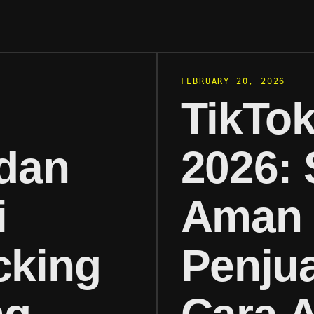
FEBRUARY 20, 2026
TikTo
 dan
2026: 
i
Aman 
cking
Penju