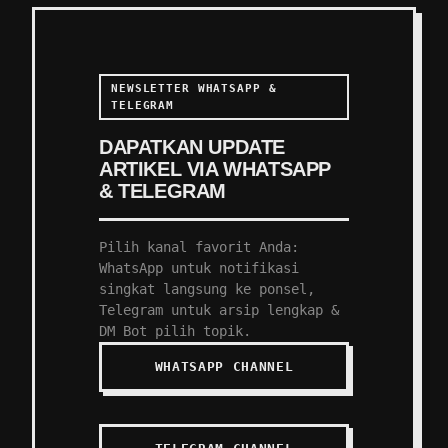
NEWSLETTER WHATSAPP &
TELEGRAM
DAPATKAN UPDATE
ARTIKEL VIA WHATSAPP
& TELEGRAM
Pilih kanal favorit Anda:
WhatsApp untuk notifikasi
singkat langsung ke ponsel,
Telegram untuk arsip lengkap &
DM Bot pilih topik.
WHATSAPP CHANNEL