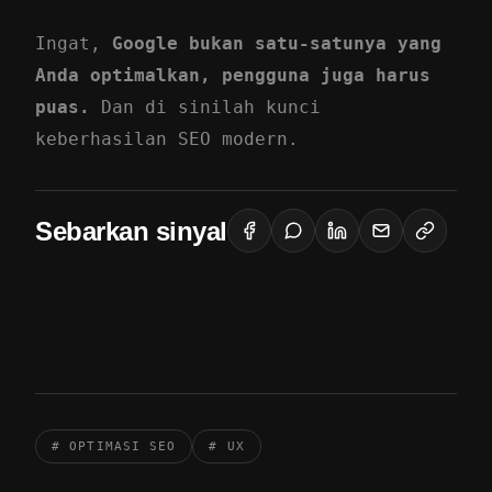
Ingat,
Google bukan satu-satunya yang
Anda optimalkan, pengguna juga harus
puas.
Dan di sinilah kunci
keberhasilan SEO modern.
Sebarkan sinyal
# OPTIMASI SEO
# UX