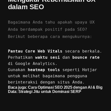
dalam SEO
Bagaimana Anda tahu apakah upaya UX
Anda berdampak positif pada SEO?
Berikut beberapa cara mengukurnya:
Pantau Core Web Vitals
secara berkala.
Perhatikan
waktu sesi
dan
bounce rate
di Google Analytics.
Gunakan
heatmap tools
seperti Hotjar
untuk melihat bagaimana pengguna
berinteraksi dengan situs Anda.
Baca juga:
Cara Optimasi SEO 2025 dengan AI & Big
Data: Strategi Jitu untuk Dominasi SERP