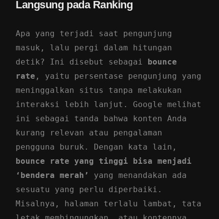
Langsung pada Ranking
Apa yang terjadi saat pengunjung
masuk, lalu pergi dalam hitungan
detik? Ini disebut sebagai
bounce
rate
, yaitu persentase pengunjung yang
meninggalkan situs tanpa melakukan
interaksi lebih lanjut. Google melihat
ini sebagai tanda bahwa konten Anda
kurang relevan atau pengalaman
pengguna buruk. Dengan kata lain,
bounce rate yang tinggi bisa menjadi
‘bendera merah’
yang menandakan ada
sesuatu yang perlu diperbaiki.
Misalnya, halaman terlalu lambat, tata
letak membingungkan, atau kontennya