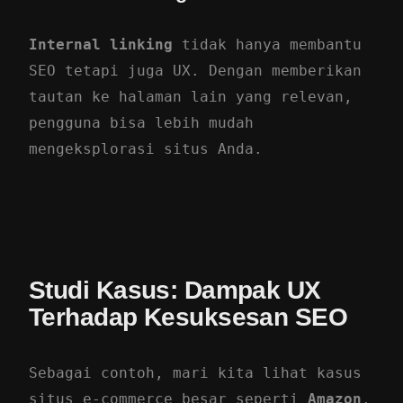
Internal linking
tidak hanya membantu
SEO tetapi juga UX. Dengan memberikan
tautan ke halaman lain yang relevan,
pengguna bisa lebih mudah
mengeksplorasi situs Anda.
Studi Kasus: Dampak UX
Terhadap Kesuksesan SEO
Sebagai contoh, mari kita lihat kasus
situs e-commerce besar seperti
Amazon
.