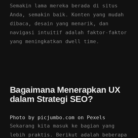
Semakin lama mereka berada di situs
Anda, semakin baik. Konten yang mudah
dibaca, desain yang menarik, dan
navigasi intuitif adalah faktor-faktor
yang meningkatkan dwell time.
Bagaimana Menerapkan UX
dalam Strategi SEO?
Photo by
picjumbo.com
on
Pexels
Sekarang kita masuk ke bagian yang
lebih praktis. Berikut adalah beberapa