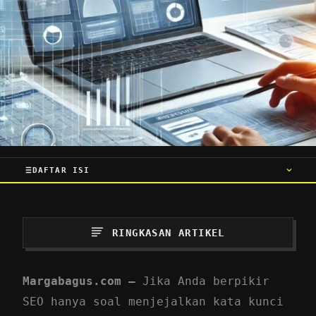
DAFTAR ISI
RINGKASAN ARTIKEL
Margabagus.com –
Jika Anda berpikir
SEO hanya soal menjejalkan kata kunci