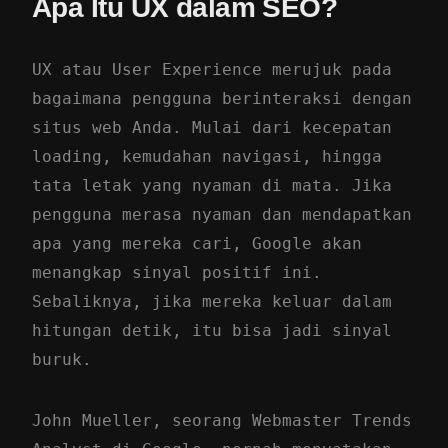
Apa Itu UX dalam SEO?
UX atau User Experience merujuk pada
bagaimana pengguna berinteraksi dengan
situs web Anda. Mulai dari kecepatan
loading, kemudahan navigasi, hingga
tata letak yang nyaman di mata. Jika
pengguna merasa nyaman dan mendapatkan
apa yang mereka cari, Google akan
menangkap sinyal positif ini.
Sebaliknya, jika mereka keluar dalam
hitungan detik, itu bisa jadi sinyal
buruk.
John Mueller, seorang Webmaster Trends