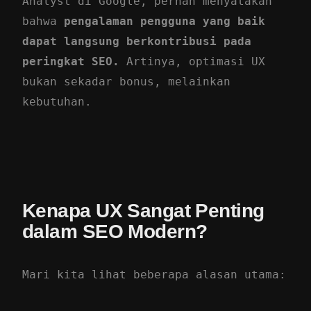
Analyst di Google, pernah menyatakan
bahwa
pengalaman pengguna yang baik
dapat langsung berkontribusi pada
peringkat SEO.
Artinya, optimasi UX
bukan sekadar bonus, melainkan
kebutuhan.
Kenapa UX Sangat Penting
dalam SEO Modern?
Mari kita lihat beberapa alasan utama: