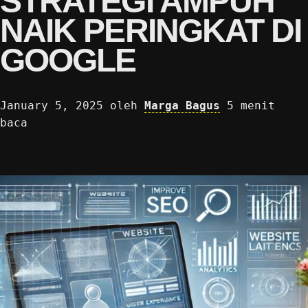
STRATEGI AMPUH
NAIK PERINGKAT DI
GOOGLE
January 5, 2025
oleh
Marga Bagus
5 menit
baca