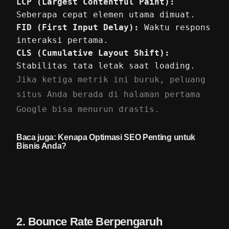
LCP (Largest Contentful Paint):
Seberapa cepat elemen utama dimuat.
FID (First Input Delay):
Waktu respons
interaksi pertama.
CLS (Cumulative Layout Shift):
Stabilitas tata letak saat loading.
Jika ketiga metrik ini buruk, peluang
situs Anda berada di halaman pertama
Google bisa menurun drastis.
Baca juga:
Kenapa Optimasi SEO Penting untuk
Bisnis Anda?
2. Bounce Rate Berpengaruh