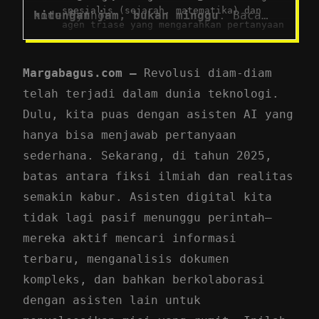
spesialis (sejarah, matematika) dan
hitungan jam, bukan minggu
.
Baca
kode Python.
agen triase yang mengarahkan pertanyaan
panduan lengkapnya di sini
.
ke yang tepat.
Output Terstruktur
: Gunakan
Pydantic
untuk hasil terstruktur (JSON) yang
Margabagus.com –
Revolusi diam-diam
mudah diintegrasikan ke aplikasi.
telah terjadi dalam dunia teknologi.
Guardrails
: Tambahkan keamanan dengan
Dulu, kita puas dengan asisten AI yang
validasi input/output—misalnya deteksi
PR sekolah.
hanya bisa menjawab pertanyaan
Dukungan Suara
: Tambahkan [voice] saat
sederhana. Sekarang, di tahun 2025,
instalasi dan buat asisten suara alami.
batas antara fiksi ilmiah dan realitas
Studi Kasus Nyata
: Coinbase dan Box
sudah gunakan SDK ini untuk agen kripto
semakin kabur. Asisten digital kita
dan analisis dokumen.
tidak lagi pasif menunggu perintah—
mereka aktif mencari informasi
terbaru, menganalisis dokumen
kompleks, dan bahkan berkolaborasi
dengan asisten lain untuk