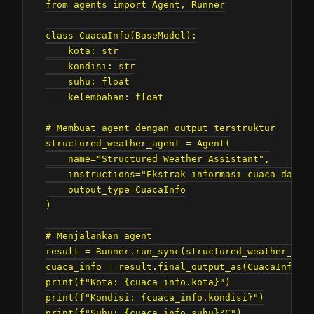
from agents import Agent, Runner

class CuacaInfo(BaseModel):

    kota: str

    kondisi: str

    suhu: float

    kelembaban: float

# Membuat agent dengan output terstruktur

structured_weather_agent = Agent(

    name="Structured Weather Assistant",

    instructions="Ekstrak informasi cuaca dari i
    output_type=CuacaInfo

)

# Menjalankan agent

result = Runner.run_sync(structured_weather_agen
cuaca_info = result.final_output_as(CuacaInfo)

print(f"Kota: {cuaca_info.kota}")

print(f"Kondisi: {cuaca_info.kondisi}")

print(f"Suhu: {cuaca_info.suhu}°C")
