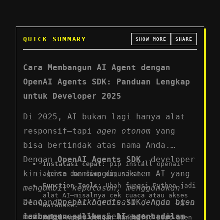
QUICK SUMMARY
SHOW MORE
SHARE
Cara Membangun AI Agent dengan
OpenAI Agents SDK: Panduan Lengkap
untuk Developer 2025
Di 2025, AI bukan lagi hanya alat
responsif—tapi
agen otonom
yang
bisa bertindak atas nama Anda.
Dengan
OpenAI Agents SDK
, developer
Instalasi cepat
: pip install openai-
kini bisa membangun sistem AI yang
agents dan siap digunakan.
Function Tools
: Ubah fungsi Python jadi
mengambil keputusan, menggunakan
alat AI—misalnya cek cuaca atau akses
Dengan OpenAI Agents SDK, Anda bisa
alat, dan berkoordinasi dengan agen
database.
membangun aplikasi AI agent dalam
lain
—semua dalam beberapa baris
Multi-Agent dengan Handoffs
: Buat agen