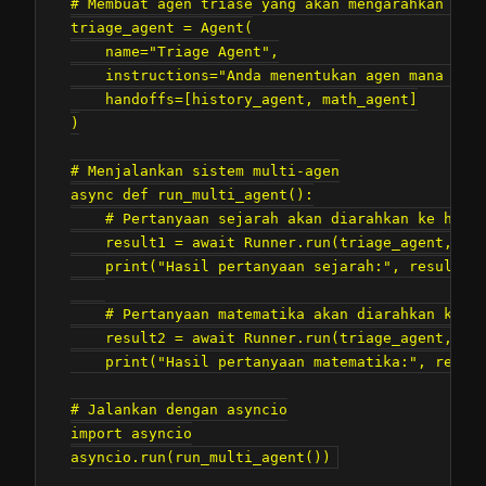
# Membuat agen triase yang akan mengarahkan ke a
triage_agent = Agent(

    name="Triage Agent",

    instructions="Anda menentukan agen mana yang
    handoffs=[history_agent, math_agent]

)

# Menjalankan sistem multi-agen

async def run_multi_agent():

    # Pertanyaan sejarah akan diarahkan ke histo
    result1 = await Runner.run(triage_agent, "Si
    print("Hasil pertanyaan sejarah:", result1.f
    # Pertanyaan matematika akan diarahkan ke ma
    result2 = await Runner.run(triage_agent, "Ba
    print("Hasil pertanyaan matematika:", result
# Jalankan dengan asyncio

import asyncio
