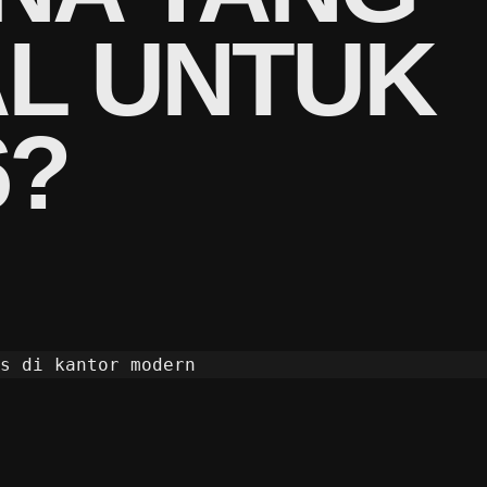
AL UNTUK
6?