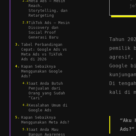
Meta Ads – Mesin
je
Reach,
Storytelling, dan
Me
Retargeting
da
TikTok Ads – Mesin
Discovery dan
Ti
Social Proof
Generasi Baru
pr
Tahun 20
Tabel Perbandingan
Di
pemilik 
Cepat: Google Ads vs
pl
Meta Ads vs TikTok
agresif,
Ads di 2026
nu
Google b
Kapan Sebaiknya
Ka
Menggunakan Google
kunjunga
Ads?
de
Di tenga
Saat Anda Butuh
fu
Penjualan dari
kali di 
Orang yang Sudah
“Cari”
Kesalahan Umum di
Google Ads
Kapan Sebaiknya
“Aku 
Menggunakan Meta Ads?
Ads?”
Saat Anda Mau
Bangun Awareness