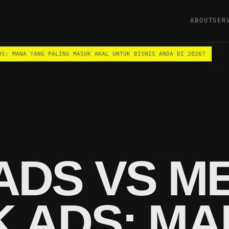
ABOUT
SER
DS: MANA YANG PALING MASUK AKAL UNTUK BISNIS ANDA DI 2026?
DS VS ME
K ADS: M