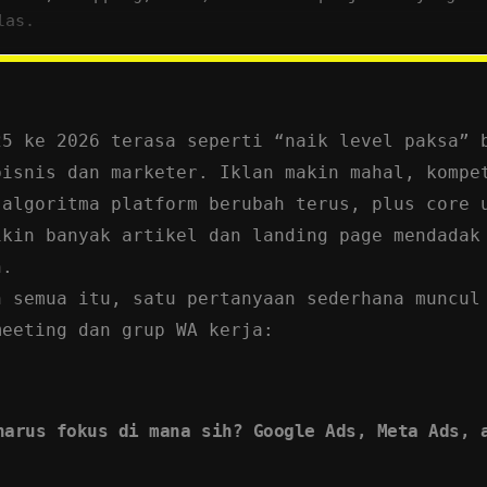
las.
ta Ads
(Facebook + Instagram) unggul untuk
reach, 
n retargeting
, terutama lewat Reels, Stories, dan 
kTok Ads
kuat di
discovery dan konten video pendek
oduk visual, impulsif, dan berbasis tren generasi 
25 ke 2026 terasa seperti “naik level paksa” 
 2026, strategi paling masuk akal biasanya
bukan p
bisnis dan marketer. Iklan makin mahal, kompe
atform
, tetapi membagi peran: Google untuk intent,
 algoritma platform berubah terus, plus core 
rture, TikTok untuk discovery.
ikin banyak artikel dan landing page mendadak
lau budget terbatas, mulai dari
1–2 platform inti
y
n.
kat dengan cash flow bisnis Anda, lalu tambah chan
h semua itu, satu pertanyaan sederhana muncul
nnel dan tracking rapi.
meeting dan grup WA kerja:
harus fokus di mana sih? Google Ads, Meta Ads, 