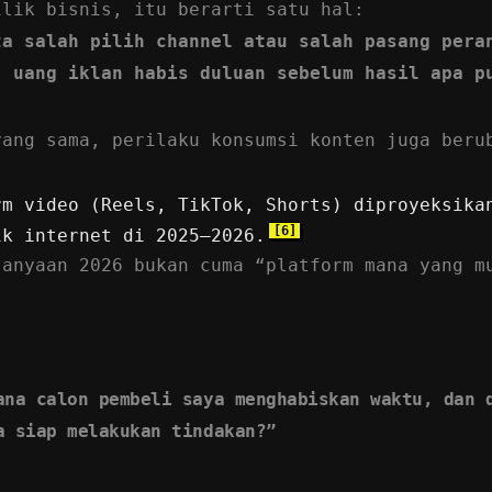
ilik bisnis, itu berarti satu hal:
ta salah pilih channel atau salah pasang pera
, uang iklan habis duluan sebelum hasil apa p
yang sama, perilaku konsumsi konten juga beru
rm video (Reels, TikTok, Shorts) diproyeksika
[6]
ik internet di 2025–2026.
tanyaan 2026 bukan cuma “platform mana yang m
ana calon pembeli saya menghabiskan waktu, dan 
a siap melakukan tindakan?”