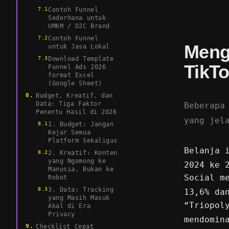
Contoh Funnel
Sederhana untuk
UMKM / D2C Brand
Contoh Funnel
Meng
untuk Jasa Lokal
Download Template
TikTo
Funnel Ads 2026
format Excel
(Google Sheet)
Budget, Kreatif, dan
Data: Tiga Faktor
Beberapa
Penentu Hasil di 2026
yang jel
1. Budget: Jangan
Kejar Semua
Platform Sekaligus
Belanja 
2. Kreatif: Konten
yang Ngomong ke
2024 ke 
Manusia, Bukan ke
Social m
Robot
3. Data: Tracking
13,6% da
yang Masih Masuk
“Triopol
Akal di Era
Privacy
mendomin
Checklist Cepat