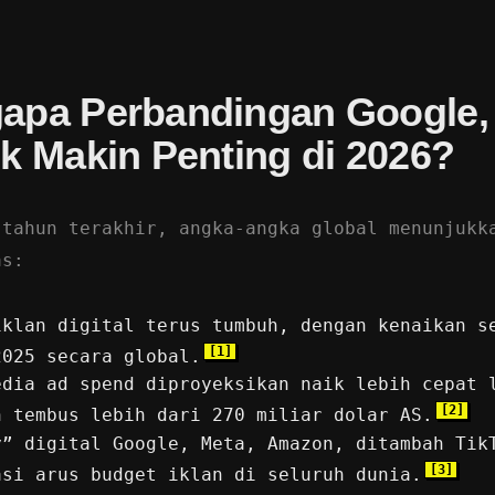
apa Perbandingan Google, 
k Makin Penting di 2026?
 tahun terakhir, angka-angka global menunjukk
as:
iklan digital terus tumbuh, dengan kenaikan s
[1]
2025 secara global.
edia ad spend diproyeksikan naik lebih cepat 
[2]
n tembus lebih dari 270 miliar dolar AS.
y” digital Google, Meta, Amazon, ditambah Tik
[3]
asi arus budget iklan di seluruh dunia.