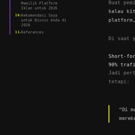
Buat pem
Memilih Platform
Iklan untuk 2026
kalau ki
Rekomendasi Saya
platform
untuk Bisnis Anda di
2026
References
Di saat 
Short-fo
90% traf
Jadi per
tetapi:
“Di m
merek