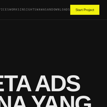
VICES
WORKS
INSIGHTS
WAWASAN
DOWNLOADS
Start Project
TA ADS
ANA YANG