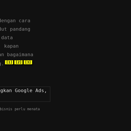
dengan cara
dut pandang
 data
: kapan
an bagaimana
[1]
[2]
[3]
g.
bisnis perlu menata