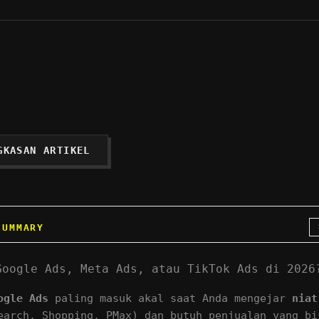
GKASAN ARTIKEL
SUMMARY
Google Ads, Meta Ads, atau TikTok Ads di 2026
ogle Ads
paling masuk akal saat Anda mengejar
niat
earch, Shopping, PMax) dan butuh penjualan yang bi