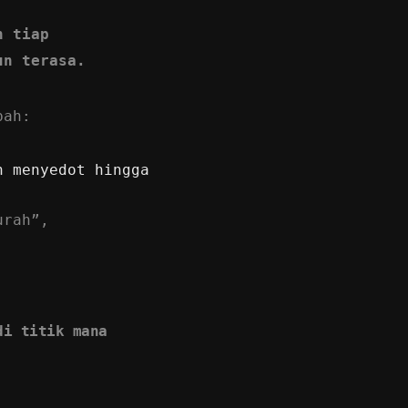
n tiap
un terasa.
bah:
n menyedot hingga
urah”,
di titik mana