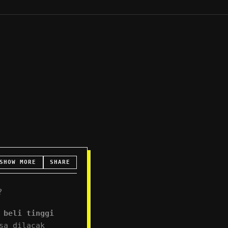
SHOW MORE
SHARE
?
 beli tinggi
sa dilacak