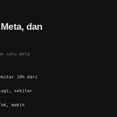
Meta, dan
an satu pola
ekitar 10% dari
lagi, sekitar
Tok, makin