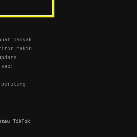
storytelling,
katalog produk.
, efektif untuk
muda.[fn n="6"]
buat banyak
ilih satu
titor makin
 Meta untuk
update
 sepi
ang paling
nel lain setelah
 berulang
atau TikTok