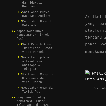
dan Edukasi
Berulang
Saat Anda Punya
Database Audiens
Artikel 
Kesalahan Umum di
yang leb
Meta Ads
platform
Kapan Sebaiknya
Menggunakan TikTok
terbaru 
Ads?
pakai Go
Saat Produk Anda
“Berbicara” Lewat
mengkomb
Video Pendek
Dapatkan update
artikel via
WhatsApp &
Telegram
Saat Anda Mengejar
Discovery dan
Viral Reach
Kesalahan Umum di
Perubah
TikTok Ads
Menyusun Strategi
Kombinasi: Funnel
Iklan Anda di 2026