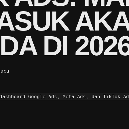
MASUK AK
DA DI 202
baca